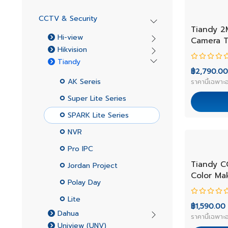
CCTV & Security
NEW
Tiandy 2
Hi-view
Camera 
Hikvision
Tiandy
฿2,790.00
AK Sereis
ราคานี้เฉพาะอ
Super Lite Series
SPARK Lite Series
NVR
Pro IPC
NEW
Tiandy C
Jordan Project
Color Ma
Polay Day
Spec:I3/
Lite
฿1,590.00
Dahua
ราคานี้เฉพาะอ
Uniview (UNV)