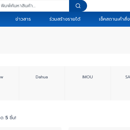
ข่าวสาร
ร่วมสร้างรายได้
เช็คสถานะคำสั่งซ
ew
Dahua
IMOU
S
หมด
5
ชิ้น!