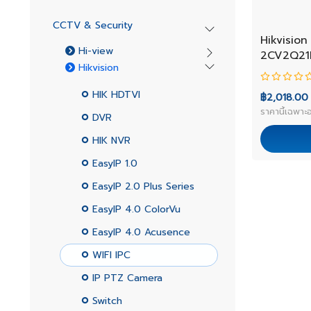
CCTV & Security
NEW
Hikvision 
Hi-view
2CV2Q21
Hikvision
HIK HDTVI
฿2,018.00
ราคานี้เฉพาะอ
DVR
HIK NVR
EasyIP 1.0
EasyIP 2.0 Plus Series
EasyIP 4.0 ColorVu
EasyIP 4.0 Acusence
WIFI IPC
IP PTZ Camera
Switch