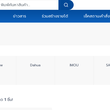
ข่าวสาร
ร่วมสร้างรายได้
เช็คสถานะคำสั่งซ
ew
Dahua
IMOU
S
หมด
1
ชิ้น!