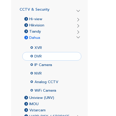
CCTV & Security
Hi-view
Hikvision
Tiandy
Dahua
XVR
DVR
IP Camera
NVR
Analog CCTV
WiFi Camera
Uniview (UNV)
IMOU
Vstarcam