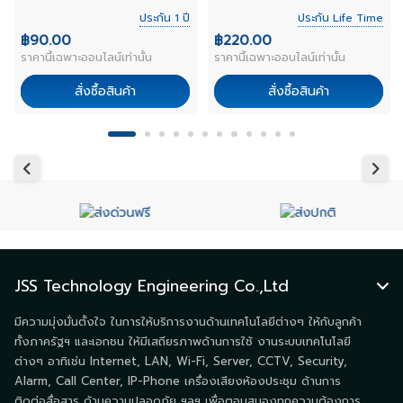
(UFP962D31-03/SC-LC)
ประกัน 1 ปี
ประกัน Life Time
3M.
฿90.00
฿220.00
ราคานี้เฉพาะออนไลน์เท่านั้น
ราคานี้เฉพาะออนไลน์เท่านั้น
สั่งซื้อสินค้า
สั่งซื้อสินค้า
JSS Technology Engineering Co.,Ltd
มีความมุ่งมั่นตั้งใจ ในการให้บริการงานด้านเทคโนโลยีต่างๆ ให้กับลูกค้า
ทั้งภาครัฐฯ และเอกชน ให้มีเสถียรภาพด้านการใช้ งานระบบเทคโนโลยี
ต่างๆ อาทิเช่น Internet, LAN, Wi-Fi, Server, CCTV, Security,
Alarm, Call Center, IP-Phone เครื่องเสียงห้องประชุม ด้านการ
ติดต่อสื่อสาร ด้านความปลอดภัย ฯลฯ เพื่อตอบสนองทุกความต้องการ